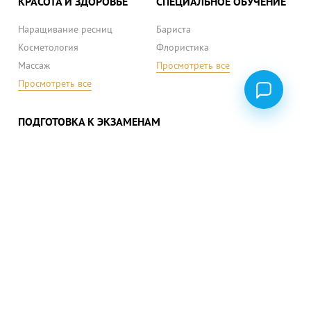
КРАСОТА И ЗДОРОВЬЕ
СПЕЦИАЛЬНОЕ ОБУЧЕНИЕ
Наращивание ресниц
Бариста
Косметология
Флористика
Массаж
Просмотреть все
Просмотреть все
ПОДГОТОВКА К ЭКЗАМЕНАМ
ВНО (ЗНО) украинский язык
ВНО (ЗНО) математика
ВНО (ЗНО) история
Просмотреть все
ПОЛИТИКА КОНФИДЕНЦИАЛЬНОСТИ
ПУБЛИЧНЫЙ ДОГОВОР