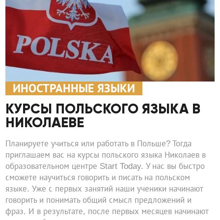
ИНОСТРАННЫЕ ЯЗЫКИ
КУРСЫ ПОЛЬСКОГО ЯЗЫКА В
НИКОЛАЕВЕ
Планируете учиться или работать в Польше? Тогда
приглашаем вас на курсы польского языка Николаев в
образовательном центре Start Today. У нас вы быстро
сможете научиться говорить и писать на польском
языке. Уже с первых занятий наши ученики начинают
говорить и понимать общий смысл предложений и
фраз. И в результате, после первых месяцев начинают