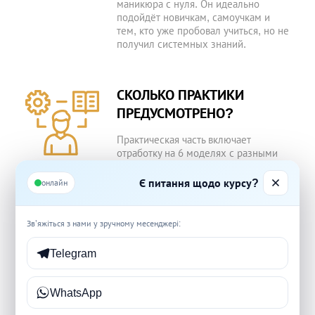
маникюра с нуля. Он идеально
подойдёт новичкам, самоучкам и
тем, кто уже пробовал учиться, но не
получил системных знаний.
СКОЛЬКО ПРАКТИКИ
ПРЕДУСМОТРЕНО?
Практическая часть включает
отработку на 6 моделях с разными
типами ногтевых пластин. Это
помогает научиться подбирать
Є питання щодо курсу?
онлайн
технику под особенности клиента и
уверенно работать сразу после
курса.
Зв’яжіться з нами у зручному месенджері:
Telegram
КАКОЙ ДОКУМЕНТ Я
ПОЛУЧУ ПОСЛЕ
WhatsApp
ОКОНЧАНИЯ ОБУЧЕНИЯ?