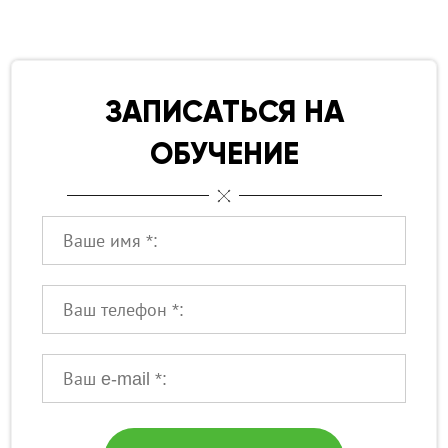
Практика на моделях
Нанесение базового, цветного и финишного слоя
Работа с топом для идеального блика
ЗАПИСАТЬСЯ НА
Типичные ошибки и способы их избежать
ОБУЧЕНИЕ
Ваше имя:
Ваш телефон:
Ваше имя: