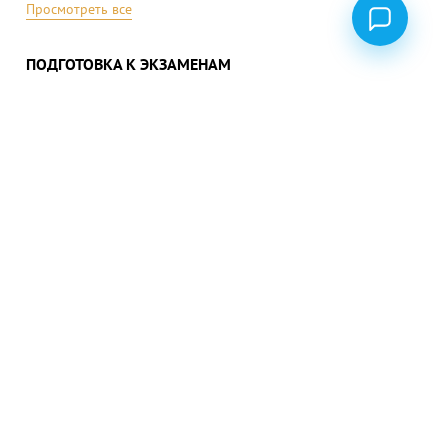
Просмотреть все
ПОДГОТОВКА К ЭКЗАМЕНАМ
ВНО (ЗНО) украинский язык
ВНО (ЗНО) математика
ВНО (ЗНО) история
Просмотреть все
ПОЛИТИКА КОНФИДЕНЦИАЛЬНОСТИ
ПУБЛИЧНЫЙ ДОГОВОР
Instagram
Facebook