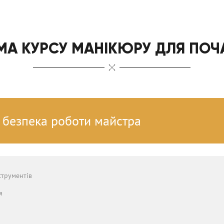
МА КУРСУ МАНІКЮРУ ДЛЯ ПОЧА
а безпека роботи майстра
струментів
я