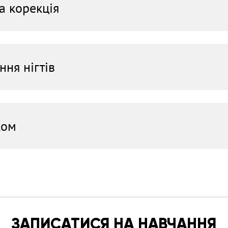
а корекція
алами
ння нігтів
ком
фінішного шару
ЗАПИСАТИСЯ НА НАВЧАННЯ