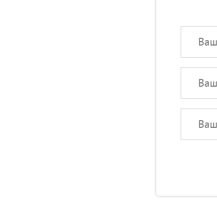
Типові помилки та способи їх уникнен
Ваше ім'я:
Ваш телефон
Ваше ім'я: