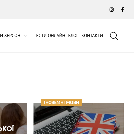
Instagra
Fac
СИ ХЕРСОН
ТЕСТИ ОНЛАЙН
БЛОГ
КОНТАКТИ
Пошук
ІНОЗЕМНІ МОВИ
ЬКОЇ