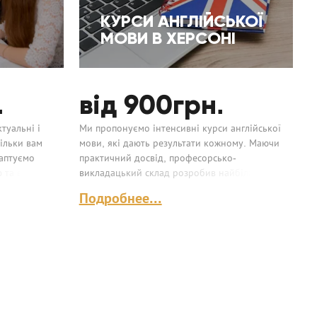
КУРСИ АНГЛІЙСЬКОЇ
МОВИ В ХЕРСОНІ
.
від 900
грн.
туальні і
Ми пропонуємо інтенсивні курси англійської
кільки вам
мови, які дають результати кожному. Маючи
даптуємо
практичний досвід, професорсько-
та вчителя...
викладацький склад розробив найбільш
інформативну програму курсу. Ми впевнені,
Подробнее...
що ви закохаєтеся...