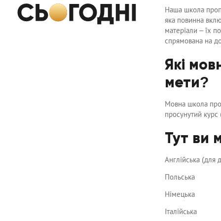
Наша школа пропо
яка повинна включ
матеріали – їх п
спрямована на до
Які мов
мети?
Мовна школа проп
просунутий курс (
Тут ви 
Англійська (для 
Польська
Німецька
Італійська