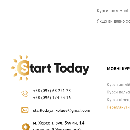
Курси іноземної 
Якщо ви давно хо
МОВНІ КУ
Курси англі
+38 (095) 68 221 28
Курси польс
+38 (096) 174 23 16
Курси німец
Переглянути 
starttoday.nikolaev@gmail.com
м. Херсон, вул. Бучми, 14
(колишній Укртелеком)