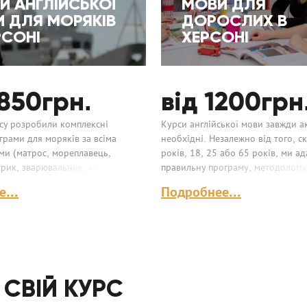
И АНГЛІЙСЬКОЇ
МОВИ ДЛЯ
 ДЛЯ МОРЯКІВ
ДОРОСЛИХ В
РСОНІ
ХЕРСОНІ
3850
грн.
від 1200
грн
су розробили комплексні
Курси англійської мови завжди ак
грами для моряків за всіма
необхідні. Незалежно від того, с
ми (матрос, мореплавець,
років, 18, 25 або 65 років, ми а
трик, зварювальник, кухар).
правильну програму, методологію 
удент ти чи вже встановлений
...
Подробнее...
 СВІЙ КУРС