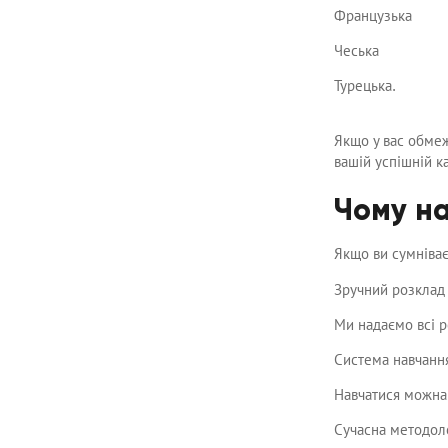
Французька
Чеська
Турецька.
Якщо у вас обмеж
вашій успішній ка
Чому на
Якщо ви сумніва
Зручний розклад 
Ми надаємо всі р
Система навчання
Навчатися можна 
Сучасна методоло