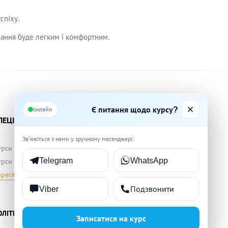
спіху.
вчання буде легким і комфортним.
Є питання щодо курсу?
онлайн
ПЕЦІАЛЬНЕ НАВЧАННЯ
ПІДГОТОВКА ДО ІСПИТІВ
Зв’яжіться з нами у зручному месенджері:
рси бариста
(ЗНО) українська мова
Telegram
WhatsApp
урси флористики
(ЗНО) математика
реглянути всі
(ЗНО) історія
Переглянути всі
Viber
Подзвонити
ОЛІТИКА КОНФІДЕНЦІЙНОСТІ
ПУБЛІЧНИЙ ДОГОВІР
Записатися на курс