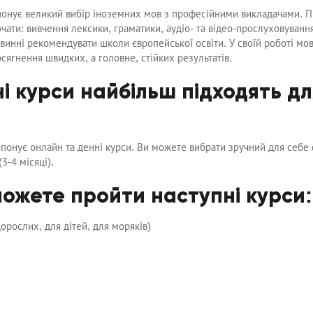
нує великий вибір іноземних мов з професійними викладачами. При
ати: вивчення лексики, граматики, аудіо- та відео-прослуховування,
овинні рекомендувати школи європейської освіти. У своїй роботі мов
сягнення швидких, а головне, стійких результатів.
ні курси найбільш підходять д
онує онлайн та денні курси. Ви можете вибрати зручний для себе фо
3-4 місяці).
можете пройти наступні курси:
дорослих, для дітей, для моряків)