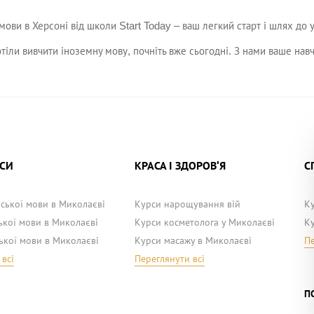
мови в Херсоні від школи Start Today – ваш легкий старт і шлях до у
тіли вивчити іноземну мову, почніть вже сьогодні. З нами ваше на
РСИ
КРАСА І ЗДОРОВ'Я
С
йської мови в Миколаєві
Курси нарощування вій
Ку
ької мови в Миколаєві
Курси косметолога у Миколаєві
К
ької мови в Миколаєві
Курси масажу в Миколаєві
Пе
всі
Переглянути всі
П