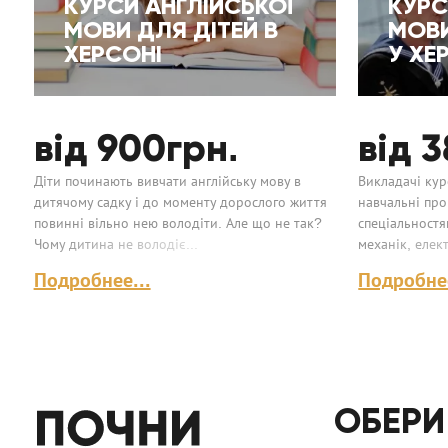
КУРСИ АНГЛІЙСЬКОЇ
КУРС
МОВИ ДЛЯ ДІТЕЙ В
МОВИ
ХЕРСОНІ
У ХЕ
від 900
грн.
від 
Діти починають вивчати англійську мову в
Викладачі кур
дитячому садку і до моменту дорослого життя
навчальні про
повинні вільно нею володіти. Але що не так?
спеціальностя
Чому дитина не володіє...
механік, елек
Неважливо, ст
Подробнее...
Подробнее
моряк з...
ОБЕРИ