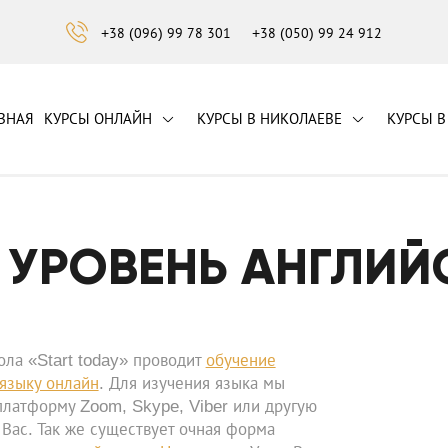
+38 (096) 99 78 301
+38 (050) 99 24 912
ВНАЯ
КУРСЫ ОНЛАЙН
КУРСЫ В НИКОЛАЕВЕ
КУРСЫ В
А УРОВЕНЬ АНГЛИЙ
ла «Start today» проводит
обучение
языку онлайн
. Для изучения языка мы
платформу Zoom, Skype, Viber или другую
Вас. Так же существует очная форма