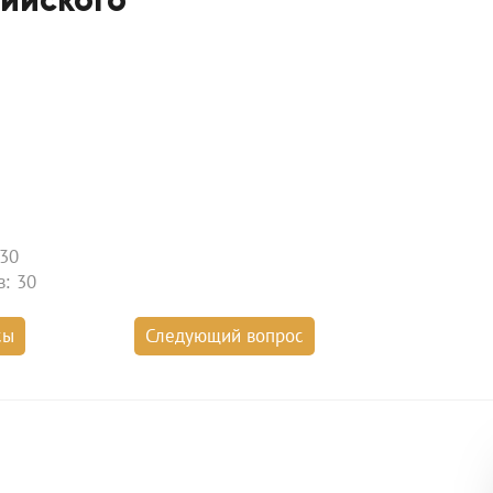
Question 2: I 
playin
play
to pla
не зн
30
в: 30
сы
Следующий вопрос