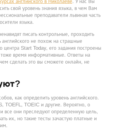
курсах английского в Николаеве
. У нас Вы
ить свой уровень знания языка, в чем Вам
фессиональные преподаватели львиная часть
осители языка.
 ненавидят писать контрольные, проходить
нь английского не похож на страшные
 центра Start Today, его задания построены
в тоже время информативные. Ответы на
чем сделать это вы сможете онлайн, не
вуют?
бов, как определить уровень английского.
S, TOEFL, TOEIC и другие. Вероятно, о
ти все они преследуют определенную цель,
ть их, но такие тесты зачастую платные и
ним.