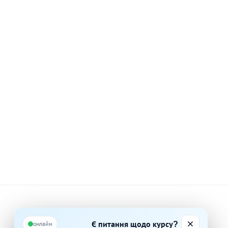
like ______ football.
g
ying
аю
Є питання щодо курсу?
онлайн