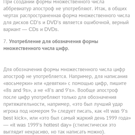
При создании формы множественного числа
аббревиатур апостроф не употребляют. Итак, в общих
чертах распространенная форма множественного числа
для дисков CD’s и DVD’s является ошибочной, верный
вариант — CDs и DVDs.
Употребление для обозначения формы
множественного числа цифр.
Для обозначения формы множественного числа цифр
апостроф не употребляется. Например, для написания
«восьмерки» или «девятки» с помощью цифр, пишите
«8s and 9s», а не «8’s and 9’s». Вообще апостроф
после цифр употребляют только для обозначения
притяжательности, например, «это был лучший удар
игрока под номером 9» следует писать, как «It was 9’s
best kick», или «это был самый жаркий день 1999 года»
— «it was 1999’s hottest day» (стилистически это
выглядит некрасиво, но так написать можно).