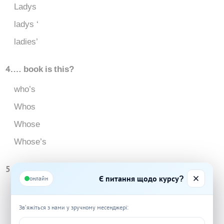
Ladys
ladys ‘
ladies’
4.… book is this?
who’s
Whos
Whose
Whose’s
5.… not a very good car, but at least … mine.
Є питання щодо курсу?
онлайн
it’s / it’s
Its / its
Зв’яжіться з нами у зручному месенджері: