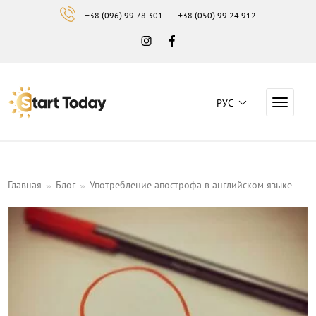
+38 (096) 99 78 301
+38 (050) 99 24 912
Instagram
Facebook
РУС
Навига
Навчальний центр "Start Today"
Главная
Блог
Употребление апострофа в английском языке