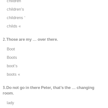
children
children’s
childrens ‘
childs «
2.Those are my … over there.
Boot
Boots
boot’s
boots «
3.Do not go in there Peter, that’s the … changing
room.
lady