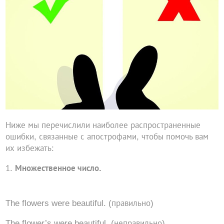
Ниже мы перечислили наиболее распространенные
ошибки, связанные с апострофами, чтобы помочь вам
их избежать:
Множественное число.
The flowers were beautiful. (правильно)
The flower’s were beautiful. (неправильно)