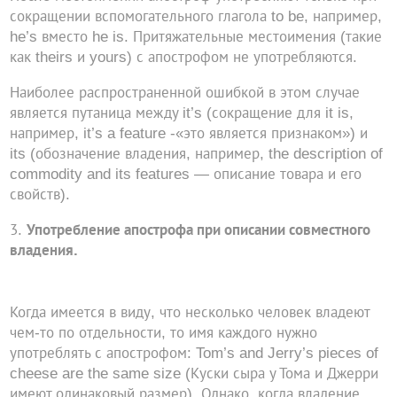
сокращении вспомогательного глагола to be, например,
he’s вместо he is. Притяжательные местоимения (такие
как theirs и yours) с апострофом не употребляются.
Наиболее распространенной ошибкой в этом случае
является путаница между it’s (сокращение для it is,
например, it’s a feature -«это является признаком») и
its (обозначение владения, например, the description of
commodity and its features — описание товара и его
свойств).
Употребление апострофа при описании совместного
владения.
Когда имеется в виду, что несколько человек владеют
чем-то по отдельности, то имя каждого нужно
употреблять с апострофом: Tom’s and Jerry’s pieces of
cheese are the same size (Куски сыра у Тома и Джерри
имеют одинаковый размер). Однако, когда владение