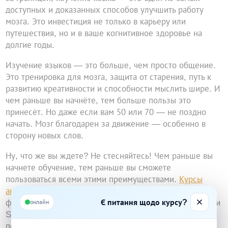
доступных и доказанных способов улучшить работу
мозга. Это инвестиция не только в карьеру или
путешествия, но и в ваше когнитивное здоровье на
долгие годы.
Изучение языков — это больше, чем просто общение.
Это тренировка для мозга, защита от старения, путь к
развитию креативности и способности мыслить шире. И
чем раньше вы начнёте, тем больше пользы это
принесёт. Но даже если вам 50 или 70 — не поздно
начать. Мозг благодарен за движение — особенно в
сторону новых слов.
Ну, что же вы ждете? Не стесняйтесь! Чем раньше вы
начнете обучение, тем раньше вы сможете
пользоваться всеми этими преимуществами.
Курсы
английского языка в Николаеве
или более удобная
Є питання щодо курсу?
форма обучения
курсы английского онлайн
от компании
онлайн
Start Today откроют перед вами такие прекрасные
перспективы, о которых вы прочитали выше.