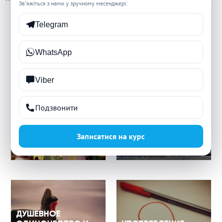
Зв’яжіться з нами у зручному месенджері:
СТАТЬИ БЛОГА
Telegram
WhatsApp
Viber
Подзвонити
Записатися на курс
КАК ВЫЖИТЬ БОК О
ЭМОЦИОНАЛЬНАЯ
БОК С НАРЦИССОМ
ИЗМЕНА
ДУШЕВНОЕ