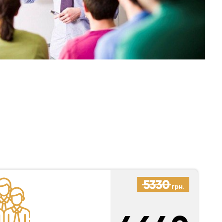
5330
грн.