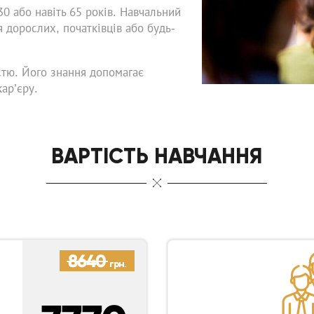
30 або навіть 65 років. Навчальний
 дорослих, початківців або будь-
стю. Його знання допомагає
ар’єру.
ВАРТІСТЬ НАВЧАННЯ
8640
грн.