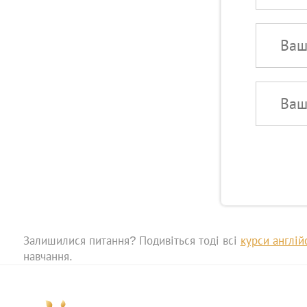
Ваш телефон
Ваше ім'я:
Залишилися питання? Подивіться тоді всі
курси англій
навчання.