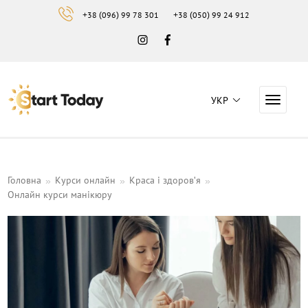
+38 (096) 99 78 301
+38 (050) 99 24 912
Instagram
Facebook
УКР
Навига
Навчальний центр "Start Today"
Головна
Курси онлайн
Краса і здоров'я
Онлайн курси манікюру