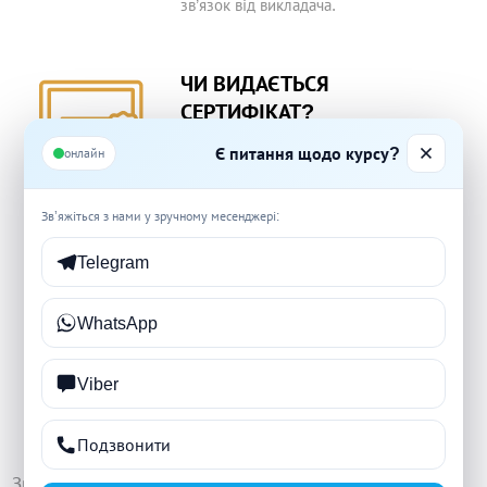
зв’язок від викладача.
ЧИ ВИДАЄТЬСЯ
СЕРТИФІКАТ?
Є питання щодо курсу?
Так. Іменний сертифікат із підписом
онлайн
викладача та печаткою школи «Start
Today».
Зв’яжіться з нами у зручному месенджері:
Telegram
ЧИ ПІДХОДИТЬ КУРС
НОВАЧКАМ?
WhatsApp
Так. Програма розроблена навіть для
тих, хто ніколи не тримав фрезу в
Viber
руках.
Подзвонити
Звідки нам відомо всі ці дані? Ми на зв’язку з нашими