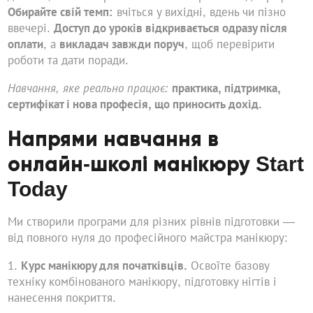
Обирайте свій темп:
вчіться у вихідні, вдень чи пізно
ввечері.
Доступ до уроків відкривається одразу після
оплати
, а
викладач завжди поруч
, щоб перевірити
роботи та дати поради.
Навчання, яке реально працює:
практика, підтримка,
сертифікат і нова професія, що приносить дохід.
Напрями навчання в
онлайн-школі манікюру Start
Today
Ми створили програми для різних рівнів підготовки —
від повного нуля до професійного майстра манікюру:
Курс манікюру для початківців.
Освоїте базову
техніку комбінованого манікюру, підготовку нігтів і
нанесення покриття.