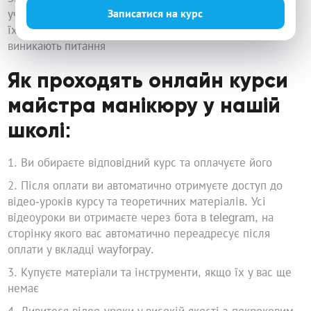
Записатися на курс
учнями навіть після закінчення навчання. Слідкуємо за
їх успіхами, допомагаємо та спрямовуємо, якщо
виникають питання
Як проходять онлайн курси
майстра манікюру у нашій
школі:
Ви обираєте відповідний курс та оплачуєте його
Після оплати ви автоматично отримуєте доступ до
відео-уроків курсу та теоретичних матеріалів. Усі
відеоуроки ви отримаєте через бота в telegram, на
сторінку якого вас автоматично переадресує після
оплати у вкладці wayforpay.
Купуєте матеріали та інструменти, якщо їх у вас ще
немає
Дивитеся відео-уроки у високій якості з покроковим