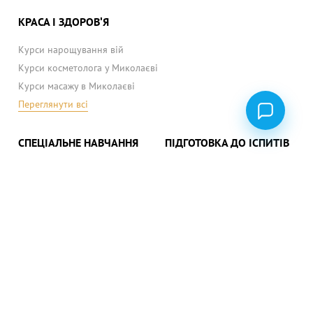
КРАСА І ЗДОРОВ'Я
Курси нарощування вій
Курси косметолога у Миколаєві
Курси масажу в Миколаєві
Переглянути всі
СПЕЦІАЛЬНЕ НАВЧАННЯ
ПІДГОТОВКА ДО ІСПИТІВ
Курси бариста
(ЗНО) українська мова
Курси флористики
(ЗНО) математика
Переглянути всі
(ЗНО) історія
Переглянути всі
ПОЛІТИКА КОНФІДЕНЦІЙНОСТІ
ПУБЛІЧНИЙ ДОГОВІР