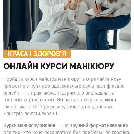
КРАСА І ЗДОРОВ'Я
ОНЛАЙН КУРСИ МАНІКЮРУ
Пройдіть курси майстра манікюру та отримайте нову
професію з нуля або вдоскональте свою кваліфікацію
онлайн — з практикою, підтримкою викладача та
іменним сертифікатом. Ви навчаєтесь у справжній
школі, яка з 2017 року випустила сотні успішних
майстрів по всій Україні.
Курси манікюру онлайн
— це
зручний формат навчання
для тих, хто хоче розвиватися без прив’язки до графіка.