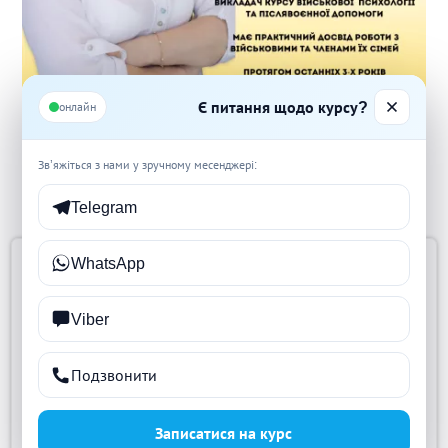
Є питання щодо курсу?
онлайн
Зв’яжіться з нами у зручному месенджері:
Telegram
WhatsApp
СКЛАДНО ПРИЙНЯТИ
Viber
РІШЕННЯ? ЗАЛИШАЙТЕ
НОМЕР ТЕЛЕФОНА
Подзвонити
ПРИЄДНАНИЙ ДО
Записатися на курс