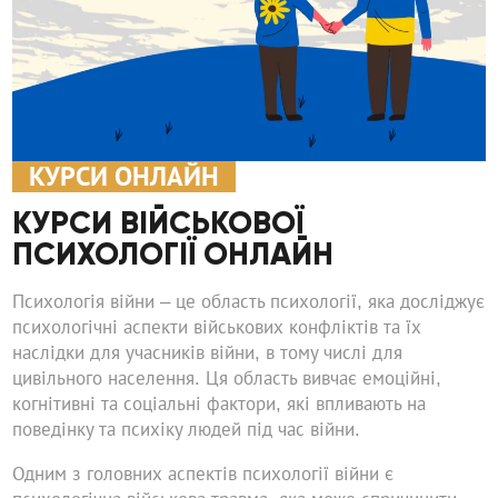
КУРСИ ОНЛАЙН
КУРСИ ВІЙСЬКОВОЇ
ПСИХОЛОГІЇ ОНЛАЙН
Психологія війни – це область психології, яка досліджує
психологічні аспекти військових конфліктів та їх
наслідки для учасників війни, в тому числі для
цивільного населення. Ця область вивчає емоційні,
когнітивні та соціальні фактори, які впливають на
поведінку та психіку людей під час війни.
Одним з головних аспектів психології війни є