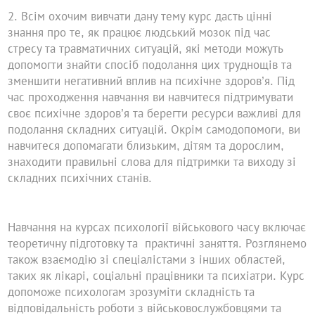
Всім охочим вивчати дану тему курс дасть цінні
знання про те, як працює людський мозок під час
стресу та травматичних ситуацій, які методи можуть
допомогти знайти спосіб подолання цих труднощів та
зменшити негативний вплив на психічне здоров’я. Під
час проходження навчання ви навчитеся підтримувати
своє психічне здоров’я та берегти ресурси важливі для
подолання складних ситуацій. Окрім самодопомоги, ви
навчитеся допомагати близьким, дітям та дорослим,
знаходити правильні слова для підтримки та виходу зі
складних психічних станів.
Навчання на курсах психології військового часу включає
теоретичну підготовку та практичні заняття. Розглянемо
також взаємодію зі спеціалістами з інших областей,
таких як лікарі, соціальні працівники та психіатри. Курс
допоможе психологам зрозуміти складність та
відповідальність роботи з військовослужбовцями та