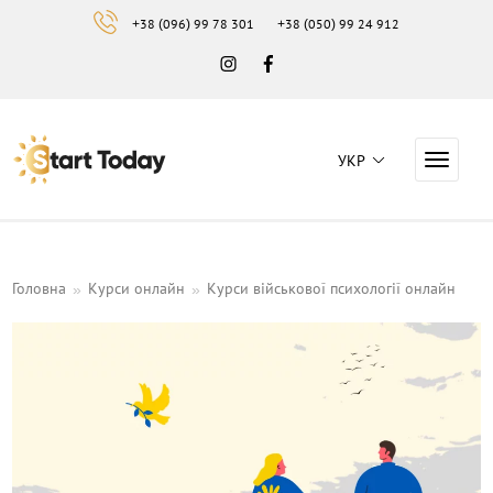
+38 (096) 99 78 301
+38 (050) 99 24 912
Instagram
Facebook
УКР
Навига
Навчальний центр "Start Today"
Головна
Курси онлайн
Курси військової психології онлайн